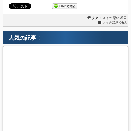
タグ ：
スイカ
悪い
着果
スイカ栽培 Q&A
人気の記事！