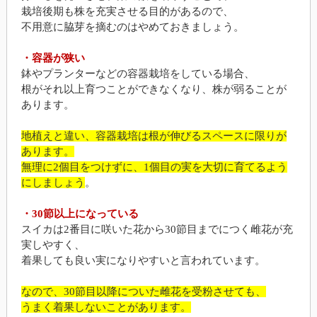
栽培後期も株を充実させる目的があるので、
不用意に脇芽を摘むのはやめておきましょう。
・容器が狭い
鉢やプランターなどの容器栽培をしている場合、
根がそれ以上育つことができなくなり、株が弱ることが
あります。
地植えと違い、容器栽培は根が伸びるスペースに限りが
あります。
無理に2個目をつけずに、1個目の実を大切に育てるよう
にしましょう
。
・30節以上になっている
スイカは2番目に咲いた花から30節目までにつく雌花が充
実しやすく、
着果しても良い実になりやすいと言われています。
なので、30節目以降についた雌花を受粉させても、
うまく着果しないことがあります。