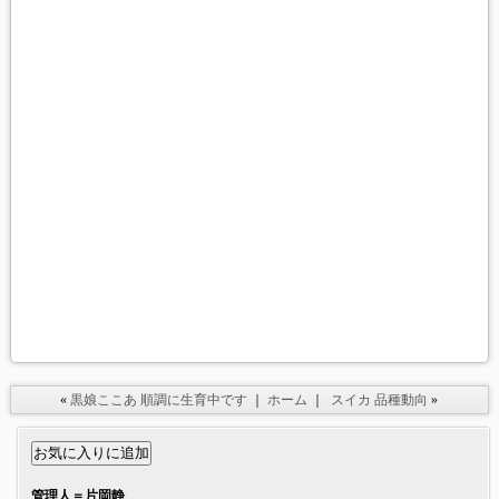
«
黒娘ここあ 順調に生育中です
｜
ホーム
｜
スイカ 品種動向
»
管理人＝片岡静