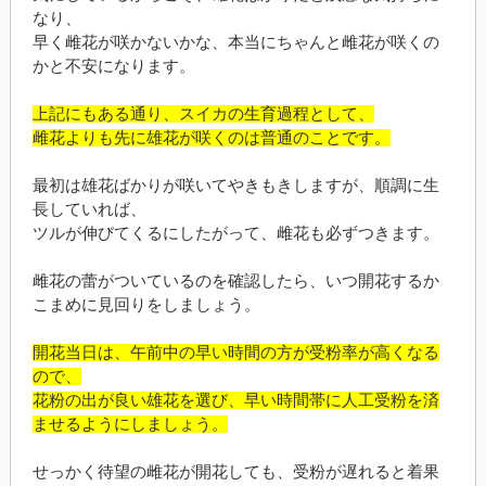
なり、
早く雌花が咲かないかな、本当にちゃんと雌花が咲くの
かと不安になります。
上記にもある通り、スイカの生育過程として、
雌花よりも先に雄花が咲くのは普通のことです。
最初は雄花ばかりが咲いてやきもきしますが、順調に生
長していれば、
ツルが伸びてくるにしたがって、雌花も必ずつきます。
雌花の蕾がついているのを確認したら、いつ開花するか
こまめに見回りをしましょう。
開花当日は、午前中の早い時間の方が受粉率が高くなる
ので、
花粉の出が良い雄花を選び、早い時間帯に人工受粉を済
ませるようにしましょう。
せっかく待望の雌花が開花しても、受粉が遅れると着果