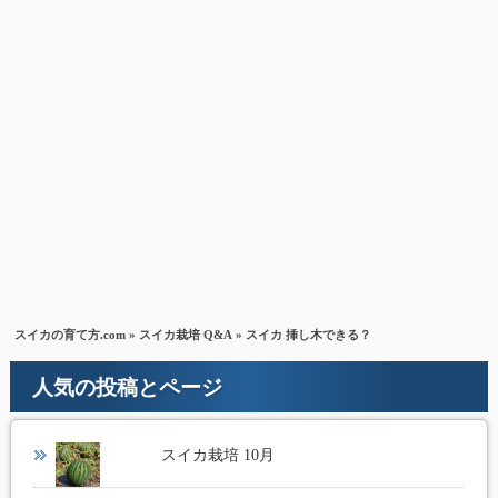
スイカの育て方.com
»
スイカ栽培 Q&A
» スイカ 挿し木できる？
人気の投稿とページ
スイカ栽培 10月