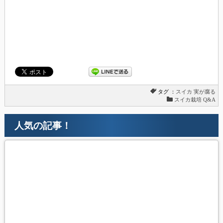
タグ ：
スイカ
実が腐る
スイカ栽培 Q&A
人気の記事！