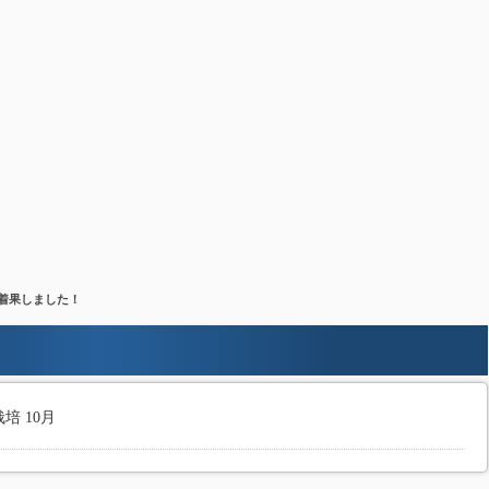
 着果しました！
培 10月