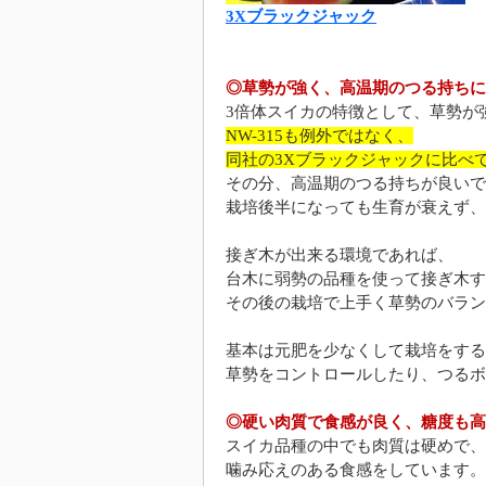
3Xブラックジャック
◎草勢が強く、高温期のつる持ちに
3倍体スイカの特徴として、草勢が
NW-315も例外ではなく、
同社の3Xブラックジャックに比べ
その分、高温期のつる持ちが良いで
栽培後半になっても生育が衰えず、
接ぎ木が出来る環境であれば、
台木に弱勢の品種を使って接ぎ木す
その後の栽培で上手く草勢のバラン
基本は元肥を少なくして栽培をする
草勢をコントロールしたり、つるボ
◎硬い肉質で食感が良く、糖度も高
スイカ品種の中でも肉質は硬めで、
噛み応えのある食感をしています。