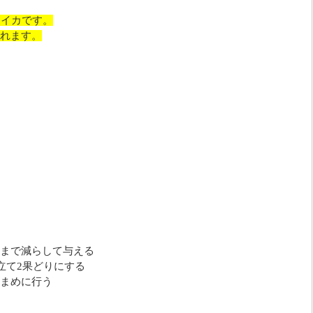
スイカです。
れます。
まで減らして与える
立て2果どりにする
まめに行う