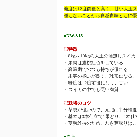
糖度は12度前後と高く、甘い大玉
種もないことから食感食味ともに優
■NW-315
◎特徴
・8kg～10kgの大玉の種無しスイカ
・果肉は濃桃紅色をしている
・高温期でのつる持ちが優れる
・果実の揃いが良く、球形になる。
・糖度は12度前後になり、甘い
・スイカの中でも硬い肉質
◎栽培のコツ
・草勢が強いので、元肥は半分程度
・基本は3本仕立て1果どり、4本仕
・草勢維持のため、わき芽取りはこ
■参考