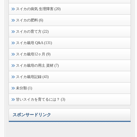
スイカの病気 生理障害 (20)
スイカの肥料 (6)
スイカの育て方 (22)
スイカ栽培 Q&A (131)
スイカ栽培12ヶ月 (9)
スイカ栽培の用土 資材 (7)
スイカ栽培記録 (43)
未分類 (1)
甘いスイカを育てるには？ (3)
スポンサードリンク