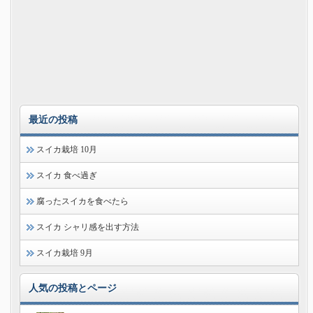
最近の投稿
スイカ栽培 10月
スイカ 食べ過ぎ
腐ったスイカを食べたら
スイカ シャリ感を出す方法
スイカ栽培 9月
人気の投稿とページ