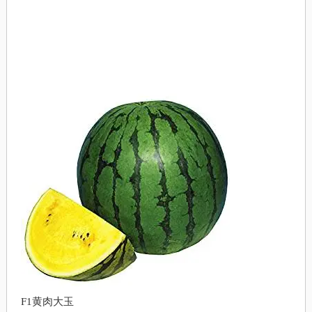
F1黄肉大玉