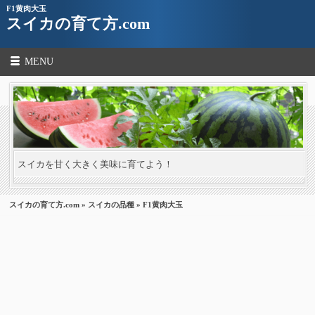
F1黄肉大玉
スイカの育て方.com
MENU
スイカを甘く大きく美味に育てよう！
スイカの育て方.com
»
スイカの品種
» F1黄肉大玉