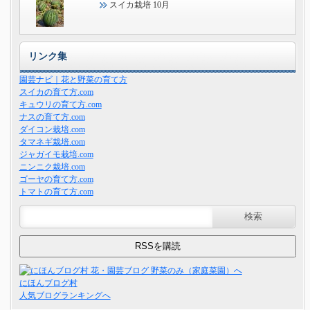
スイカ栽培 10月
リンク集
園芸ナビ｜花と野菜の育て方
スイカの育て方.com
キュウリの育て方.com
ナスの育て方.com
ダイコン栽培.com
タマネギ栽培.com
ジャガイモ栽培.com
ニンニク栽培.com
ゴーヤの育て方.com
トマトの育て方.com
にほんブログ村
人気ブログランキングへ