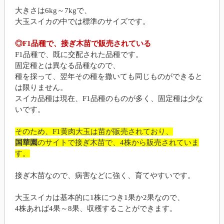
大きさは6kg～7kgで、
大玉スイカの中では標準のサイズです。
◎F1品種で、接ぎ木苗で販売されている
F1品種で、既に交配された品種です。
固定種とは異なる品種なので、
種を採って、翌年その種を撒いても同じものができると
は限りません。
スイカ品種は現在、F1品種のものが多く、固定種は少な
いです。
そのため、F1黄肉大玉は苗が販売されており、
国華園
のサイトで接ぎ木苗で、4株から販売されていま
す。
接ぎ木苗なので、病害などに強く、育てやすいです。
大玉スイカは基本的に1株につき1果か2果なので、
4株あれば4果～8果、収穫することができます。