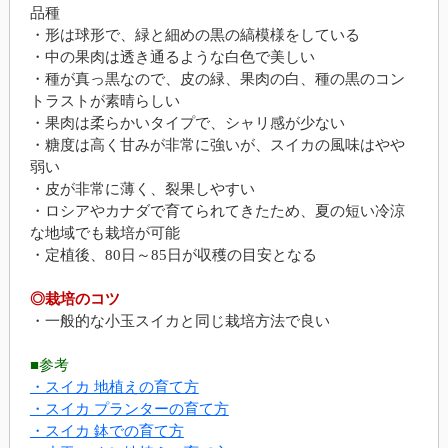
品種
・形は球形で、緑と細めの黒の縞模様をしている
・中の果肉は透き通るような白色で美しい
・種が真っ黒なので、皮の緑、果肉の白、種の黒のコン
トラストが素晴らしい
・果肉は柔らかいタイプで、シャリ感が少ない
・糖度は高く甘みが非常に強いが、スイカの風味はやや
弱い
・皮が非常に薄く、裂果しやすい
・ロシアやカナダで育てられてきたため、夏の短い冷涼
な地域でも栽培が可能
・定植後、80日～85日が収穫の目安となる
◎栽培のコツ
・一般的な小玉スイカと同じ栽培方法で良い
■参考
・スイカ 地植えの育て方
・スイカ プランターの育て方
・スイカ 鉢での育て方