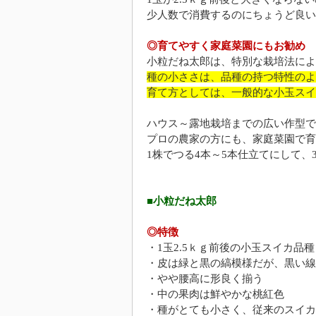
少人数で消費するのにちょうど良い
◎育てやすく家庭菜園にもお勧め
小粒だね太郎は、特別な栽培法によ
種の小ささは、品種の持つ特性のよ
育て方としては、一般的な小玉スイ
ハウス～露地栽培までの広い作型で
プロの農家の方にも、家庭菜園で育
1株でつる4本～5本仕立てにして、
■小粒だね太郎
◎特徴
・1玉2.5ｋｇ前後の小玉スイカ品種
・皮は緑と黒の縞模様だが、黒い線
・やや腰高に形良く揃う
・中の果肉は鮮やかな桃紅色
・種がとても小さく、従来のスイカ