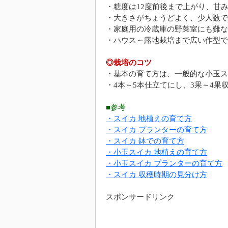
・糖度は12度前後まで上がり、甘
・大きさがちょうどよく、少人数で
・家庭用の冷蔵庫の野菜室にも難な
・ハウス～露地栽培まで広い作型で
◎栽培のコツ
・基本の育て方は、一般的な小玉ス
・4本～5本仕立てにし、3果～4果
■参考
・スイカ 地植えの育て方
・スイカ プランターの育て方
・スイカ 鉢での育て方
・小玉スイカ 地植えの育て方
・小玉スイカ プランターの育て方
・スイカ 収穫時期の見分け方
スポンサードリンク