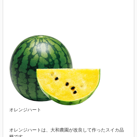
オレンジハート
オレンジハートは、大和農園が改良して作ったスイカ品
種です。