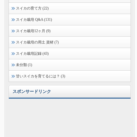
スイカの育て方 (22)
スイカ栽培 Q&A (131)
スイカ栽培12ヶ月 (9)
スイカ栽培の用土 資材 (7)
スイカ栽培記録 (43)
未分類 (1)
甘いスイカを育てるには？ (3)
スポンサードリンク