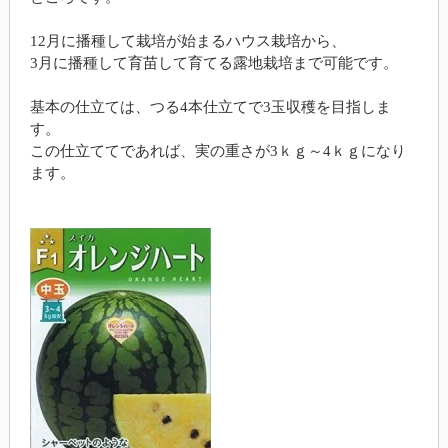
12月に播種して栽培が始まるハウス栽培から、
3月に播種して育苗して育てる露地栽培まで可能です。
基本の仕立ては、つる4本仕立てで3玉収穫を目指しま
す。
この仕立ててであれば、実の重さが3ｋｇ～4ｋｇになり
ます。