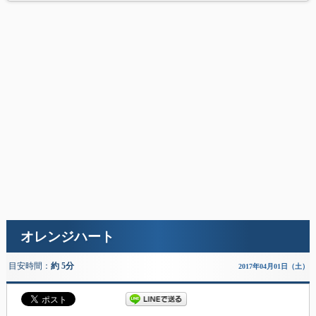
オレンジハート
目安時間：
約 5分
2017年04月01日（土）