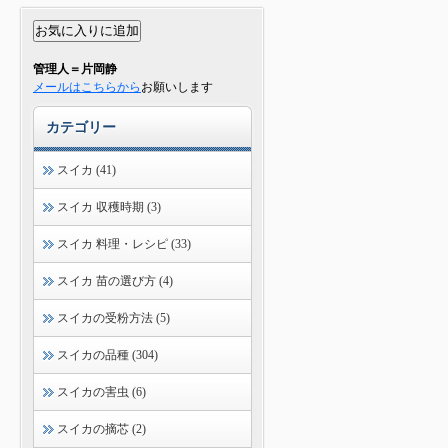
管理人＝片岡静
メールはこちらから
お願いします
カテゴリー
スイカ (41)
スイカ 収穫時期 (3)
スイカ 料理・レシピ (33)
スイカ 苗の選び方 (4)
スイカの受粉方法 (5)
スイカの品種 (304)
スイカの害虫 (6)
スイカの摘芯 (2)