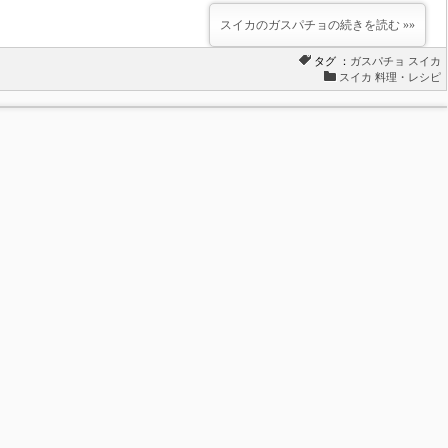
スイカのガスパチョの続きを読む »»
タグ ：
ガスパチョ
スイカ
スイカ 料理・レシピ