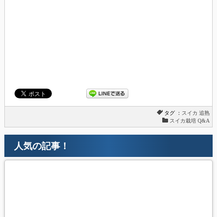
タグ ：
スイカ
追熟
スイカ栽培 Q&A
人気の記事！