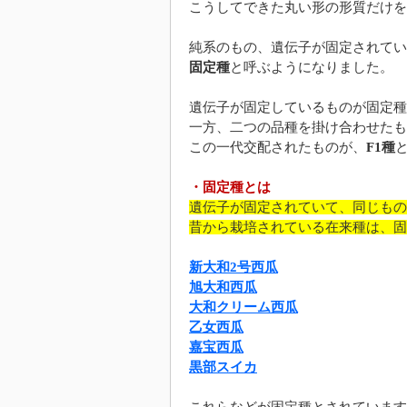
こうしてできた丸い形の形質だけを
純系のもの、遺伝子が固定されてい
固定種
と呼ぶようになりました。
遺伝子が固定しているものが固定種
一方、二つの品種を掛け合わせたも
この一代交配されたものが、
F1種
・固定種とは
遺伝子が固定されていて、同じもの
昔から栽培されている在来種は、固
新大和2号西瓜
旭大和西瓜
大和クリーム西瓜
乙女西瓜
嘉宝西瓜
黒部スイカ