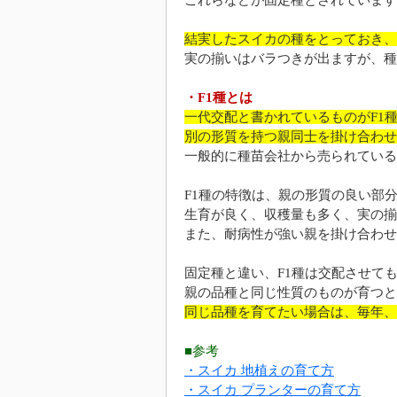
これらなどが固定種とされています
結実したスイカの種をとっておき、
実の揃いはバラつきが出ますが、種
・F1種とは
一代交配と書かれているものがF1
別の形質を持つ親同士を掛け合わせ
一般的に種苗会社から売られている
F1種の特徴は、親の形質の良い部
生育が良く、収穫量も多く、実の揃
また、耐病性が強い親を掛け合わせ
固定種と違い、F1種は交配させて
親の品種と同じ性質のものが育つと
同じ品種を育てたい場合は、毎年、
■参考
・スイカ 地植えの育て方
・スイカ プランターの育て方