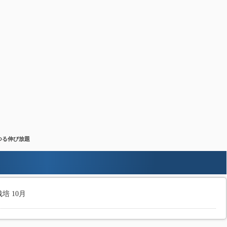
 つる伸び放題
培 10月