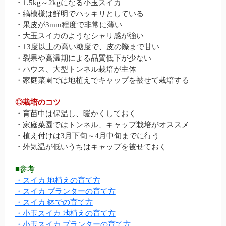
・1.5kg～2kgになる小玉スイカ
・縞模様は鮮明でハッキリとしている
・果皮が3mm程度で非常に薄い
・大玉スイカのようなシャリ感が強い
・13度以上の高い糖度で、皮の際まで甘い
・裂果や高温期による品質低下が少ない
・ハウス、大型トンネル栽培が主体
・家庭菜園では地植えでキャップを被せて栽培する
◎栽培のコツ
・育苗中は保温し、暖かくしておく
・家庭菜園ではトンネル、キャップ栽培がオススメ
・植え付けは3月下旬～4月中旬までに行う
・外気温が低いうちはキャップを被せておく
■参考
・スイカ 地植えの育て方
・スイカ プランターの育て方
・スイカ 鉢での育て方
・小玉スイカ 地植えの育て方
・小玉スイカ プランターの育て方