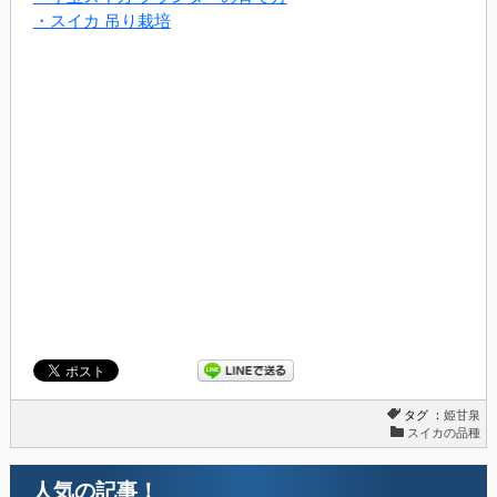
・スイカ 吊り栽培
タグ ：
姫甘泉
スイカの品種
人気の記事！