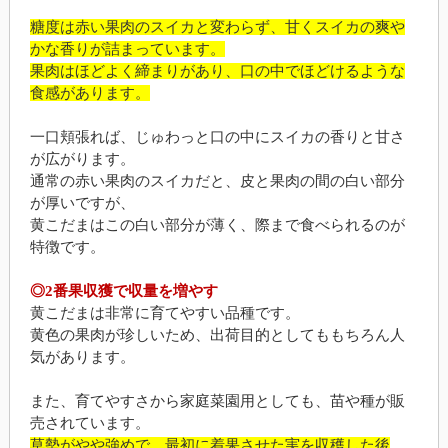
糖度は赤い果肉のスイカと変わらず、甘くスイカの爽や
かな香りが詰まっています。
果肉はほどよく締まりがあり、口の中でほどけるような
食感があります。
一口頬張れば、じゅわっと口の中にスイカの香りと甘さ
が広がります。
通常の赤い果肉のスイカだと、皮と果肉の間の白い部分
が厚いですが、
黄こだまはこの白い部分が薄く、際まで食べられるのが
特徴です。
◎2番果収獲で収量を増やす
黄こだまは非常に育てやすい品種です。
黄色の果肉が珍しいため、出荷目的としてももちろん人
気があります。
また、育てやすさから家庭菜園用としても、苗や種が販
売されています。
草勢がやや強めで、最初に着果させた実を収穫した後