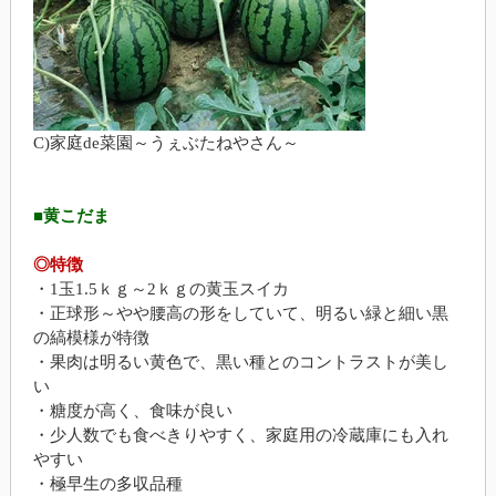
C)
家庭de菜園～うぇぶたねやさん～
■黄こだま
◎特徴
・1玉1.5ｋｇ～2ｋｇの黄玉スイカ
・正球形～やや腰高の形をしていて、明るい緑と細い黒
の縞模様が特徴
・果肉は明るい黄色で、黒い種とのコントラストが美し
い
・糖度が高く、食味が良い
・少人数でも食べきりやすく、家庭用の冷蔵庫にも入れ
やすい
・極早生の多収品種