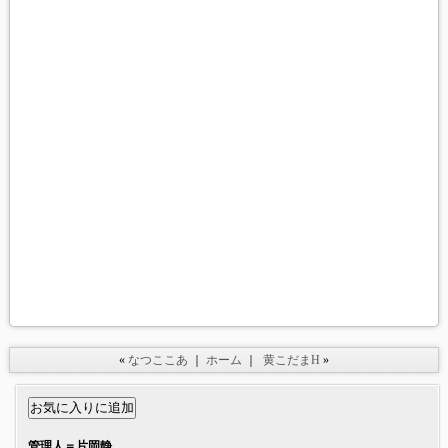
«
なつここあ
｜
ホーム
｜
黄こだまH
»
管理人＝片岡静