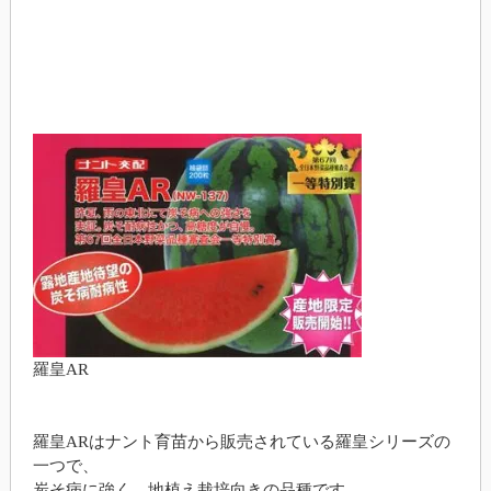
羅皇AR
羅皇ARはナント育苗から販売されている羅皇シリーズの
一つで、
炭そ病に強く、地植え栽培向きの品種です。