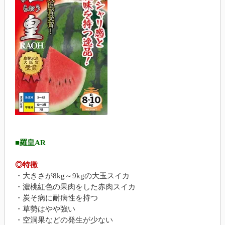
■羅皇AR
◎特徴
・大きさが8kg～9kgの大玉スイカ
・濃桃紅色の果肉をした赤肉スイカ
・炭そ病に耐病性を持つ
・草勢はやや強い
・空洞果などの発生が少ない