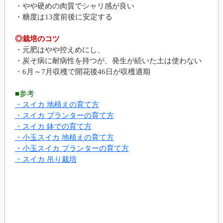
・やや硬めの肉質でシャリ感が良い
・糖度は13度前後に安定する
◎栽培のコツ
・元肥はやや控えめにし、
・炭そ病に耐病性を持つが、発生が続いた土は使わない
・6月～7月収穫で開花後46日が収穫適期
■参考
・スイカ 地植えの育て方
・スイカ プランターの育て方
・スイカ 鉢での育て方
・小玉スイカ 地植えの育て方
・小玉スイカ プランターの育て方
・スイカ 吊り栽培