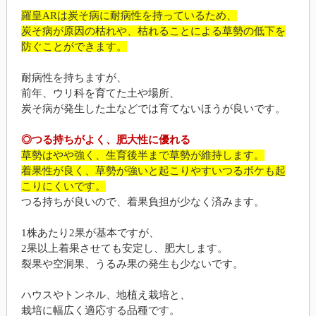
羅皇ARは炭そ病に耐病性を持っているため、
炭そ病が原因の枯れや、枯れることによる草勢の低下を
防ぐことができます。
耐病性を持ちますが、
前年、ウリ科を育てた土や場所、
炭そ病が発生した土などでは育てないほうが良いです。
◎つる持ちがよく、肥大性に優れる
草勢はやや強く、生育後半まで草勢が維持します。
着果性が良く、草勢が強いと起こりやすいつるボケも起
こりにくいです。
つる持ちが良いので、着果負担が少なく済みます。
1株あたり2果が基本ですが、
2果以上着果させても安定し、肥大します。
裂果や空洞果、うるみ果の発生も少ないです。
ハウスやトンネル、地植え栽培と、
栽培に幅広く適応する品種です。