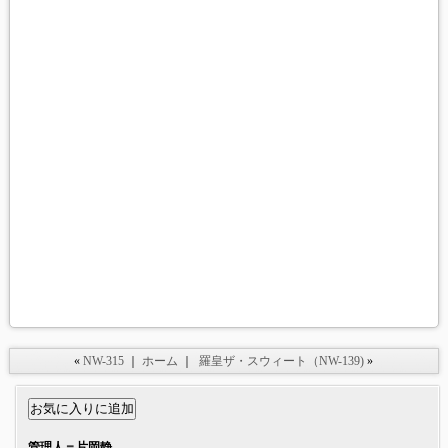
«
NW-315
｜
ホーム
｜
羅皇ザ・スウィート（NW-139)
»
管理人＝片岡静