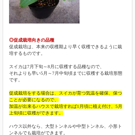
◎促成栽培向きの品種
促成栽培は、本来の収穫期より早く収穫できるように栽
培するものです。
スイカは7月下旬～8月に収穫する品種なので、
それよりも早い5月～7月中旬頃までに収穫する栽培形態
です。
促成栽培をする場合は、スイカが育つ気温を確保、保つ
ことが必要になるので、
加温が出来るハウスで栽培すれば1月頃に植え付け、5月
上旬頃に収穫ができます。
ハウス以外なら、大型トンネルや中型トンネル、小形ト
ンネルでも栽培ができます。