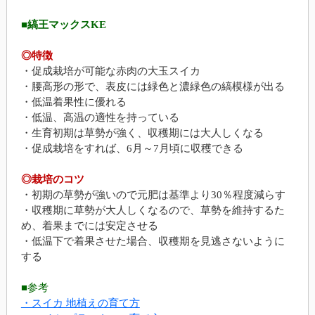
■縞王マックスKE
◎特徴
・促成栽培が可能な赤肉の大玉スイカ
・腰高形の形で、表皮には緑色と濃緑色の縞模様が出る
・低温着果性に優れる
・低温、高温の適性を持っている
・生育初期は草勢が強く、収穫期には大人しくなる
・促成栽培をすれば、6月～7月頃に収穫できる
◎栽培のコツ
・初期の草勢が強いので元肥は基準より30％程度減らす
・収穫期に草勢が大人しくなるので、草勢を維持するた
め、着果までには安定させる
・低温下で着果させた場合、収穫期を見逃さないように
する
■参考
・スイカ 地植えの育て方