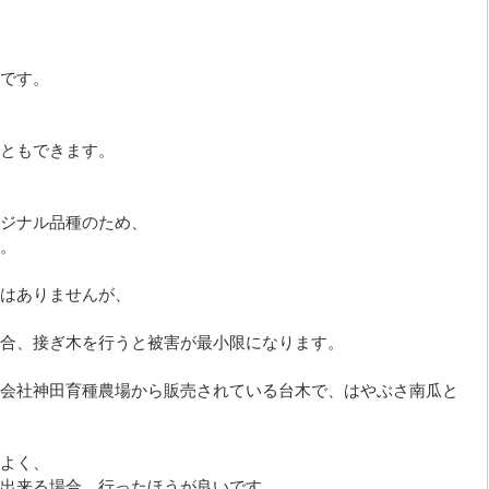
です。
ともできます。
ジナル品種のため、
。
はありませんが、
合、接ぎ木を行うと被害が最小限になります。
会社神田育種農場から販売されている台木で、はやぶさ南瓜と
よく、
出来る場合、行ったほうが良いです。