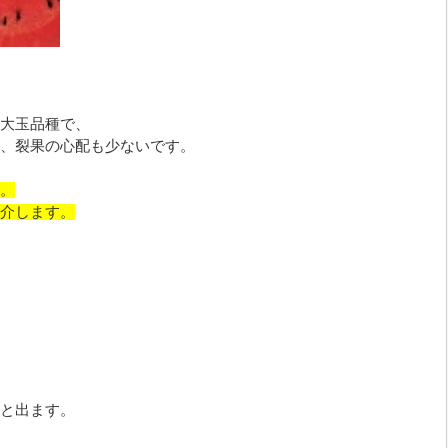
大玉品種で、
、裂果の心配も少ないです。
。
介します。
と出ます。