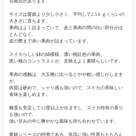
雰囲気があります。
サイズは愛娘より少し小さく、平均して2.5ｋｇくらいの
大きさに育ちます。
果肉はよく詰まっていて、皮と果肉の間の白い部分がほ
とんどなく、
皮の際まで赤い果肉が詰まっています。
スイカらしい緑の縞模様、濃い桃紅色の果肉、
黒い種のコントラストが、見映えよく素晴らしいです。
果肉の感触は、大玉種に比べるとやや粗い感じがします
が、
肉質は硬めで、シャリ感も強いので、スイカの美味しい
食味を楽しめます。
糖度も安定して13度以上が出ますし、スイカ特有の香り
も強いので、
強い甘みの中に爽やかな風味も持ち合わせています。
愛娘シリーズの特徴である、低温に強い性質ももちろん