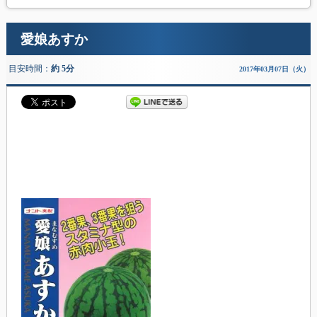
愛娘あすか
目安時間：
約 5分
2017年03月07日（火）