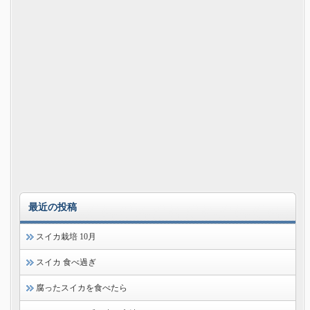
最近の投稿
スイカ栽培 10月
スイカ 食べ過ぎ
腐ったスイカを食べたら