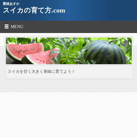
愛娘あすか
スイカの育て方.com
MENU
スイカを甘く大きく美味に育てよう！