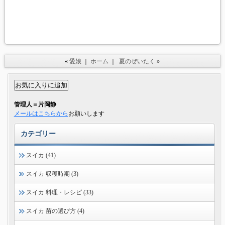
«
愛娘
｜
ホーム
｜
夏のぜいたく
»
管理人＝片岡静
メールはこちらから
お願いします
カテゴリー
スイカ (41)
スイカ 収穫時期 (3)
スイカ 料理・レシピ (33)
スイカ 苗の選び方 (4)