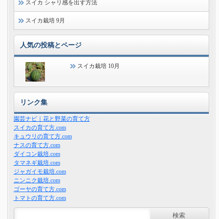
スイカ シャリ感を出す方法
スイカ栽培 9月
人気の投稿とページ
スイカ栽培 10月
リンク集
園芸ナビ｜花と野菜の育て方
スイカの育て方.com
キュウリの育て方.com
ナスの育て方.com
ダイコン栽培.com
タマネギ栽培.com
ジャガイモ栽培.com
ニンニク栽培.com
ゴーヤの育て方.com
トマトの育て方.com