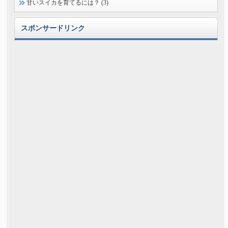
甘いスイカを育てるには？ (3)
スポンサードリンク