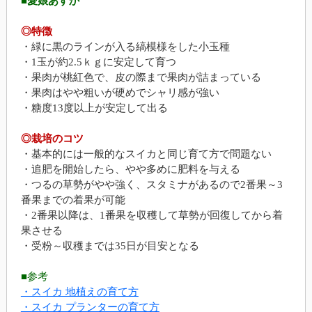
■愛娘あすか
◎特徴
・緑に黒のラインが入る縞模様をした小玉種
・1玉が約2.5ｋｇに安定して育つ
・果肉が桃紅色で、皮の際まで果肉が詰まっている
・果肉はやや粗いが硬めでシャリ感が強い
・糖度13度以上が安定して出る
◎栽培のコツ
・基本的には一般的なスイカと同じ育て方で問題ない
・追肥を開始したら、やや多めに肥料を与える
・つるの草勢がやや強く、スタミナがあるので2番果～3
番果までの着果が可能
・2番果以降は、1番果を収穫して草勢が回復してから着
果させる
・受粉～収穫までは35日が目安となる
■参考
・スイカ 地植えの育て方
・スイカ プランターの育て方