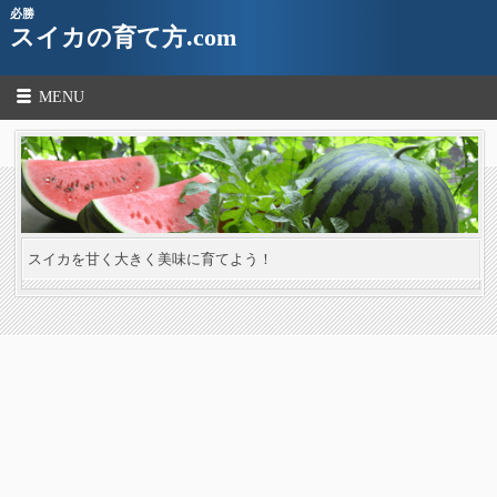
必勝
スイカの育て方.com
MENU
スイカを甘く大きく美味に育てよう！