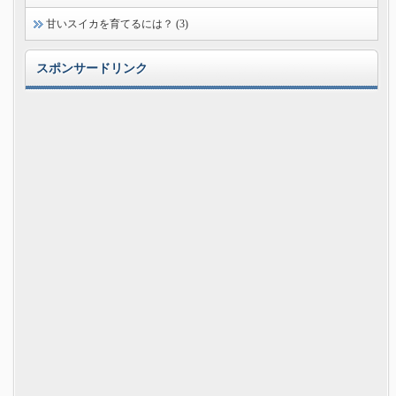
甘いスイカを育てるには？ (3)
スポンサードリンク