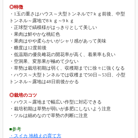
◎特徴
・1玉の重さはハウス～大型トンネルで7ｋｇ前後、中型
トンネル～露地で8ｋｇ～9ｋｇ
・正球型で縞模様がはっきりとして美しい
・果肉は鮮やかな桃紅色
・果肉はやや柔らかいがシャリ感があって美味
・糖度は12度前後
・低温期の優良雌花の開花率が高く、着果率も良い
・空洞果、変形果が極めて少ない
・草勢は栽培初期は弱く、収穫期までに徐々に強くなる
・ハウス～大型トンネルでは収穫まで50日～53日、小型
トンネル～露地は48日前後かかる
◎栽培のコツ
・ハウス～露地まで幅広い作型に対応できる
・栽培初期は草勢が弱いが多肥にしないよう注意
・ツルは細めなので草勢の判断に注意
■参考
・スイカ 地植えの育て方