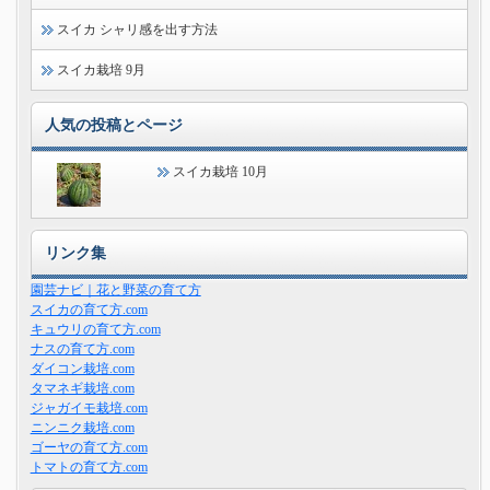
スイカ シャリ感を出す方法
スイカ栽培 9月
人気の投稿とページ
スイカ栽培 10月
リンク集
園芸ナビ｜花と野菜の育て方
スイカの育て方.com
キュウリの育て方.com
ナスの育て方.com
ダイコン栽培.com
タマネギ栽培.com
ジャガイモ栽培.com
ニンニク栽培.com
ゴーヤの育て方.com
トマトの育て方.com