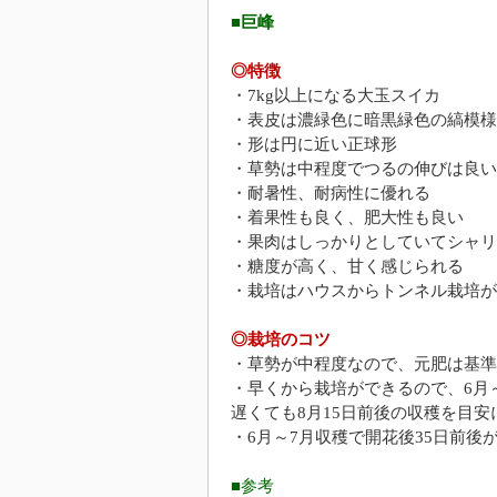
■巨峰
◎特徴
・7kg以上になる大玉スイカ
・表皮は濃緑色に暗黒緑色の縞模様
・形は円に近い正球形
・草勢は中程度でつるの伸びは良い
・耐暑性、耐病性に優れる
・着果性も良く、肥大性も良い
・果肉はしっかりとしていてシャリ
・糖度が高く、甘く感じられる
・栽培はハウスからトンネル栽培が
◎栽培のコツ
・草勢が中程度なので、元肥は基準
・早くから栽培ができるので、6月
遅くても8月15日前後の収穫を目安
・6月～7月収穫で開花後35日前後
■参考