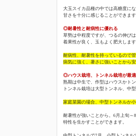
大玉スイカ品種の中では高糖度にな
甘さを十分に感じることができます
◎耐暑性と耐病性に優れる
草勢は中程度ですが、つるの伸びは
着果性が良く、玉もよく肥大します
耐病性、耐暑性を持っているので管
病気に強く、暑さに強いことから安
◎ハウス栽培、トンネル栽培が最適
熟期は中生で、作型はハウスかトン
トンネル栽培は大型トンネル、中型
家庭菜園の場合、中型トンネルか小
耐暑性が強いことから。6月上旬～
特性を生かすことができます。
中型トンネルで7月、小型トンネル