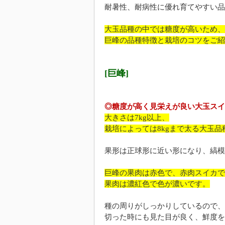
耐暑性、耐病性に優れ育てやすい品
大玉品種の中では糖度が高いため、
巨峰の品種特徴と栽培のコツをご紹
[巨峰]
◎糖度が高く見栄えが良い大玉スイ
大きさは7kg以上、
栽培によっては8kgまで太る大玉品
果形は正球形に近い形になり、縞模
巨峰の果肉は赤色で、赤肉スイカで
果肉は濃紅色で色が濃いです。
種の周りがしっかりしているので、
切った時にも見た目が良く、鮮度を