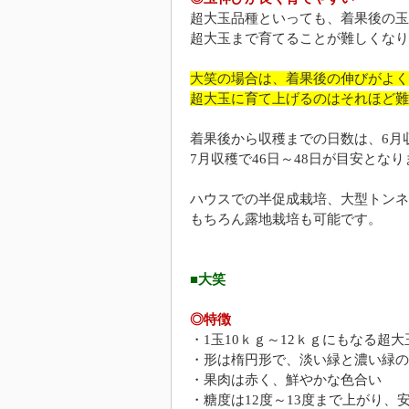
超大玉品種といっても、着果後の玉
超大玉まで育てることが難しくなり
大笑の場合は、着果後の伸びがよく
超大玉に育て上げるのはそれほど難
着果後から収穫までの日数は、6月収
7月収穫で46日～48日が目安となり
ハウスでの半促成栽培、大型トンネ
もちろん露地栽培も可能です。
■大笑
◎特徴
・1玉10ｋｇ～12ｋｇにもなる超大
・形は楕円形で、淡い緑と濃い緑の
・果肉は赤く、鮮やかな色合い
・糖度は12度～13度まで上がり、