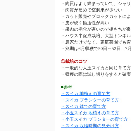
・肉質はよく締まっていて、シャリ
・肉質が硬めで空洞果が少ない
・カット販売やブロックカットによ
・皮が硬く輸送性が高い
・果肉の劣化が遅いので棚もちが良
・ハウス半促成栽培、大型トンネル
・農家だけでなく、家庭菜園でも育
・熟期は6月収穫で50日～52日、7
◎栽培のコツ
・一般的な大玉スイカと同じ育て方
・収穫の際は試し切りをすると確実
■参考
・スイカ 地植えの育て方
・スイカ プランターの育て方
・スイカ 鉢での育て方
・小玉スイカ 地植えの育て方
・小玉スイカ プランターの育て方
・スイカ 収穫時期の見分け方