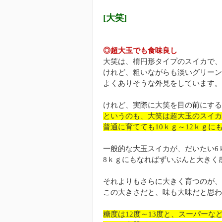
[大笑]
◎超大玉でも食味良し
大笑は、楕円形タイプのスイカで、
けれど、粗いながらも淡いグリーン
よくありそうな外見をしています。
けれど、実際に大笑を目の前にする
というのも、大笑は超大玉のスイカ
普通に育てても10ｋｇ～12ｋｇに
一般的な大玉スイカが、だいたい6
8ｋｇにもなればずいぶんと大きく
それよりもさらに大きく育つのが、
この大きさだと、味も大味だと思わ
糖度は12度～13度と、スーパー