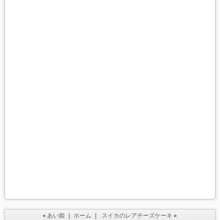
«
あい姫
｜
ホーム
｜
スイカのレアチーズケーキ
»