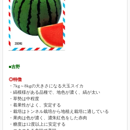
■吉野
◎特徴
・7kg～8kgの大きさになる大玉スイカ
・縞模様がある品種で、地色が濃く、縞が太い
・草勢は中程度
・着果性がよく、安定する
・栽培はトンネル栽培から地植え栽培に適している
・果肉は色が濃く、濃朱紅色をした赤肉
・糖度は12度以上に安定する