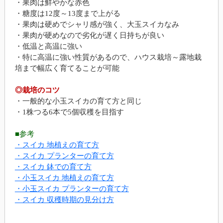
・果肉は鮮やかな赤色
・糖度は12度～13度まで上がる
・果肉は硬めでシャリ感が強く、大玉スイカなみ
・果肉が硬めなので劣化が遅く日持ちが良い
・低温と高温に強い
・特に高温に強い性質があるので、ハウス栽培～露地栽
培まで幅広く育てることが可能
◎栽培のコツ
・一般的な小玉スイカの育て方と同じ
・1株つる6本で5個収穫を目指す
■参考
・スイカ 地植えの育て方
・スイカ プランターの育て方
・スイカ 鉢での育て方
・小玉スイカ 地植えの育て方
・小玉スイカ プランターの育て方
・スイカ 収穫時期の見分け方