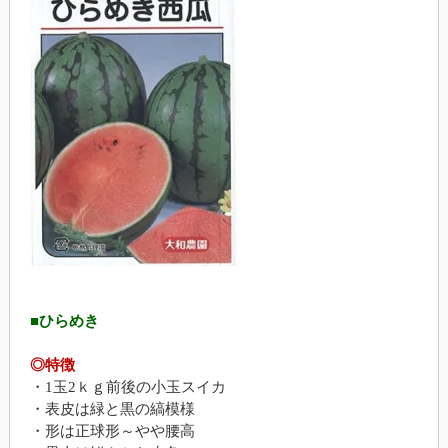
■ひらめき
◎特徴
・1玉2ｋｇ前後の小玉スイカ
・表皮は緑と黒の縞模様
・形は正球形～やや腰高