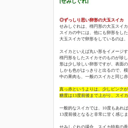
[せみしぐれ]
◎ずっしり思い卵形の大玉スイカ
せみしぐれは、楕円形の大玉スイカ
スイカの中には、他にも卵形をした
大玉スイカで卵形をしているのは、
スイカといえば丸い形をイメージす
楕円形をしたスイカそのものが珍し
形は少し珍しい卵形ですが、表面の
しかも色がはっきりと出るので、模
中の果肉も、一般のスイカと同じ赤
真っ赤というよりは、少しピンクが
糖度は13度前後まで上がり、スイ
一般的なスイカでは、10度もあれ
13度前後となると非常に甘く感じ
せみしぐれの場合、スイカ特有の香