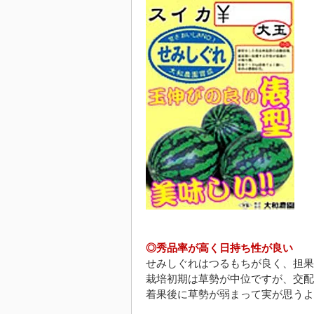
◎秀品率が高く日持ち性が良い
せみしぐれはつるもちが良く、担果
栽培初期は草勢が中位ですが、交配
着果後に草勢が弱まって実が思うよ