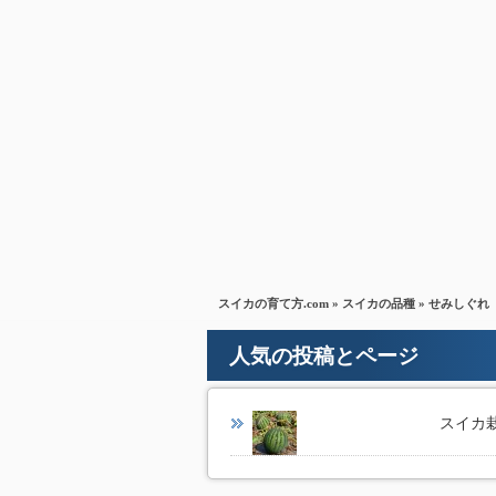
スイカの育て方.com
»
スイカの品種
» せみしぐれ
人気の投稿とページ
スイカ栽