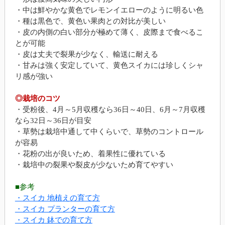
・中は鮮やかな黄色でレモンイエローのように明るい色
・種は黒色で、黄色い果肉との対比が美しい
・皮の内側の白い部分が極めて薄く、皮際まで食べるこ
とが可能
・皮は丈夫で裂果が少なく、輸送に耐える
・甘みは強く安定していて、黄色スイカには珍しくシャ
リ感が強い
◎栽培のコツ
・受粉後、4月～5月収穫なら36日～40日、6月～7月収穫
なら32日～36日が目安
・草勢は栽培中通して中くらいで、草勢のコントロール
が容易
・花粉の出が良いため、着果性に優れている
・栽培中の裂果や裂皮が少ないため育てやすい
■参考
・スイカ 地植えの育て方
・スイカ プランターの育て方
・スイカ 鉢での育て方