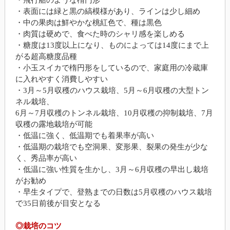
・飛行船のような楕円形
・表面には緑と黒の縞模様があり、ラインは少し細め
・中の果肉は鮮やかな桃紅色で、種は黒色
・肉質は硬めで、食べた時のシャリ感を楽しめる
・糖度は13度以上になり、ものによっては14度にまで上
がる超高糖度品種
・小玉スイカで楕円形をしているので、家庭用の冷蔵庫
に入れやすく消費しやすい
・3月～5月収穫のハウス栽培、5月～6月収穫の大型トン
ネル栽培、
6月～7月収穫のトンネル栽培、10月収穫の抑制栽培、7月
収穫の露地栽培が可能
・低温に強く、低温期でも着果率が高い
・低温期の栽培でも空洞果、変形果、裂果の発生が少な
く、秀品率が高い
・低温に強い性質を生かし、3月～6月収穫の早出し栽培
がお勧め
・早生タイプで、登熟までの日数は5月収穫のハウス栽培
で35日前後が目安となる
◎栽培のコツ