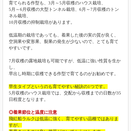
育てられる作型も、3月～5月収穫のハウス栽培、
5月～6月収穫の大型トンネル栽培、6月～7月収穫のトン
ネル栽培、
10月収穫の抑制栽培があります。
低温期の栽培であっても、着果した後の実の質が良く、
空洞果や変形果、裂果の発生が少ないので、とても育て
やすいです。
7月収穫の露地栽培も可能ですが、低温に強い性質を生か
し、
早出し時期に収穫できる作型で育てるのがお勧めです。
早生タイプというのも育てやすい秘訣の1つです。
5月収穫のハウス栽培では、交配から収穫までの日数が35
日程度となります。
◎着果節位と温度に注意
飛紅船ラルクは低温に強く、育てやすい品種ではありま
すが、