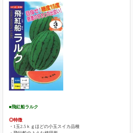
■飛紅船ラルク
◎特徴
・1玉2.5ｋｇほどの小玉スイカ品種