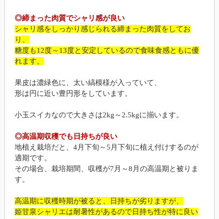
◎締まった肉質でシャリ感が良い
シャリ感をしっかり感じられる締まった肉質をしてお
り、
糖度も12度～13度と安定しているので食味食感ともに優
れます。
果皮は濃緑色に、太い縞模様が入っていて、
形は円に近い豊円形をしています。
小玉スイカなので大きさは2kg～2.5kgに揃います。
◎高温期収穫でも日持ちが良い
地植え栽培だと、4月下旬～5月下旬に植え付けするのが
適期です。
その場合、栽培期間、収穫が7月～8月の高温期と被りま
す。
高温期に収穫時期が被ると、日持ちが劣りますが、
姫甘泉シャリエは耐暑性があるので日持ち性が特に良い