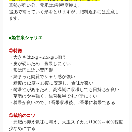
草勢が強い分、元肥は3割程度抑え、
追肥で補っていく形をとりますが、肥料過多には注意し
ます。
■姫甘泉シャリエ
◎特徴
・大きさは2kg～2.5kgに揃う
・皮が硬いため、裂果しにくい
・形は円に近い豊円形
・締まった肉質でシャリ感が強い
・糖度は12度～13度に安定し、食味が良い
・耐暑性があるため、高温期に収穫しても日持ちが良い
・草勢はやや強く、生育後半でもバテにくい
・着果が良いので、1番果収穫後、2番果に着果できる
◎栽培のコツ
・元肥は抑え気味に与え、大玉スイカより30%～40%程度
少なめにする