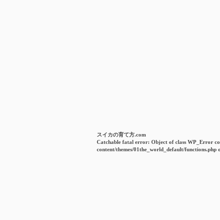
スイカの育て方.com
Catchable fatal error
: Object of class WP_Error co
content/themes/01the_world_default/functions.php
o