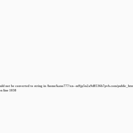
uld not be converted to string in
/home/kano777/xn--m9jp5n2a9d8536b7pvb.com/public_htm
n line
1038