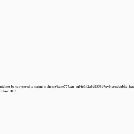
uld not be converted to string in
/home/kano777/xn--m9jp5n2a9d8536b7pvb.com/public_htm
n line
1038