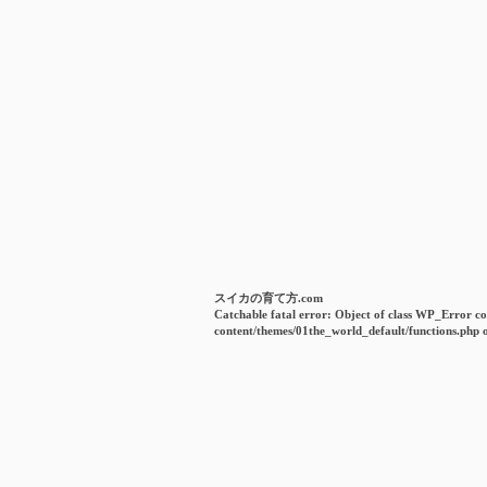
スイカの育て方.com
Catchable fatal error
: Object of class WP_Error co
content/themes/01the_world_default/functions.php
o