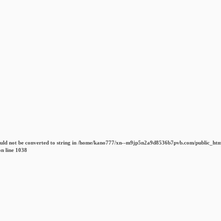
uld not be converted to string in
/home/kano777/xn--m9jp5n2a9d8536b7pvb.com/public_htm
n line
1038