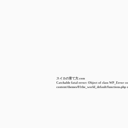
スイカの育て方.com
Catchable fatal error
: Object of class WP_Error co
content/themes/01the_world_default/functions.php
o