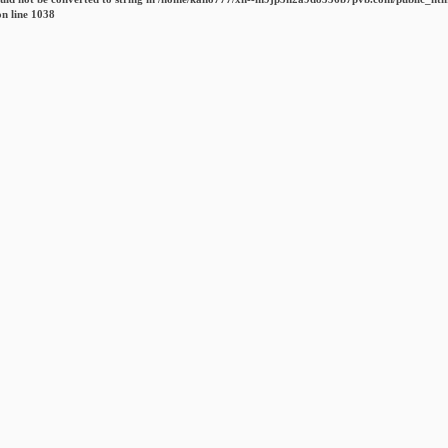
n line
1038