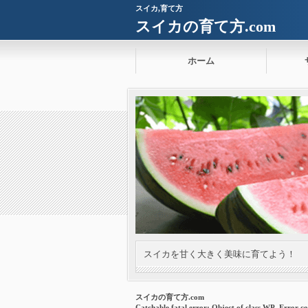
スイカ,育て方
スイカの育て方.com
ホーム
スイカを甘く大きく美味に育てよう！
スイカの育て方.com
Catchable fatal error
: Object of class WP_Error co