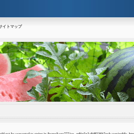
サイトマップ
uld not be converted to string in
/home/kano777/xn--m9jp5n2a9d8536b7pvb.com/public_htm