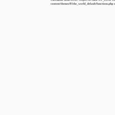
content/themes/01the_world_default/functions.php
o