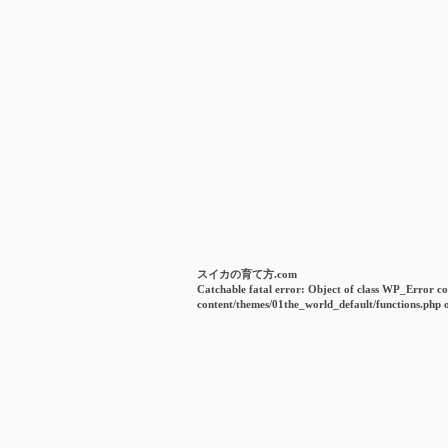
スイカの育て方.com
Catchable fatal error
: Object of class WP_Error co
content/themes/01the_world_default/functions.php
o