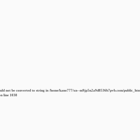
uld not be converted to string in
/home/kano777/xn--m9jp5n2a9d8536b7pvb.com/public_htm
n line
1038