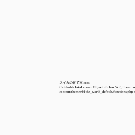
スイカの育て方.com
Catchable fatal error
: Object of class WP_Error co
content/themes/01the_world_default/functions.php
o