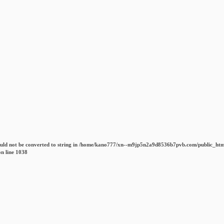
uld not be converted to string in
/home/kano777/xn--m9jp5n2a9d8536b7pvb.com/public_htm
n line
1038