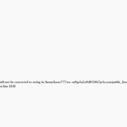
uld not be converted to string in
/home/kano777/xn--m9jp5n2a9d8536b7pvb.com/public_htm
n line
1038