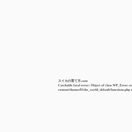
スイカの育て方.com
Catchable fatal error
: Object of class WP_Error co
content/themes/01the_world_default/functions.php
o