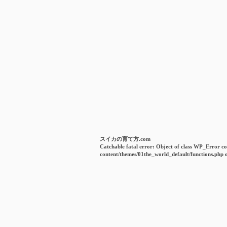
スイカの育て方.com
Catchable fatal error
: Object of class WP_Error co
content/themes/01the_world_default/functions.php
o