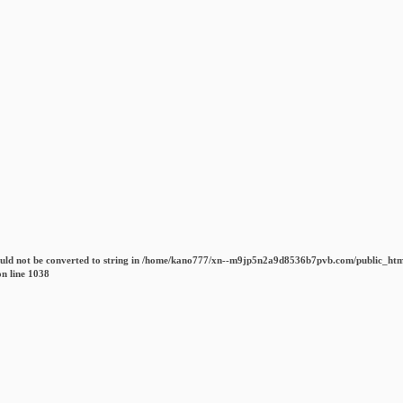
uld not be converted to string in
/home/kano777/xn--m9jp5n2a9d8536b7pvb.com/public_htm
n line
1038