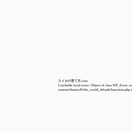
スイカの育て方.com
Catchable fatal error
: Object of class WP_Error co
content/themes/01the_world_default/functions.php
o