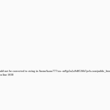
uld not be converted to string in
/home/kano777/xn--m9jp5n2a9d8536b7pvb.com/public_htm
n line
1038