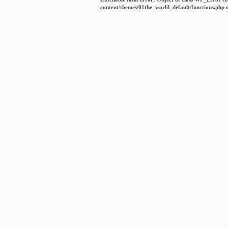
content/themes/01the_world_default/functions.php
o