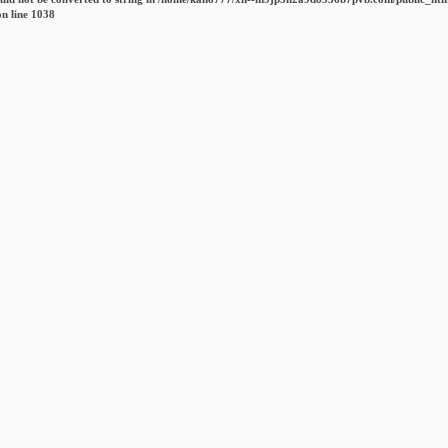
n line
1038