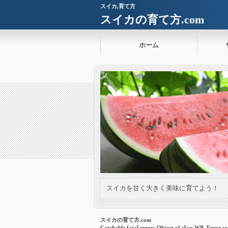
スイカ,育て方
スイカの育て方.com
ホーム
スイカを甘く大きく美味に育てよう！
スイカの育て方.com
Catchable fatal error
: Object of class WP_Error co