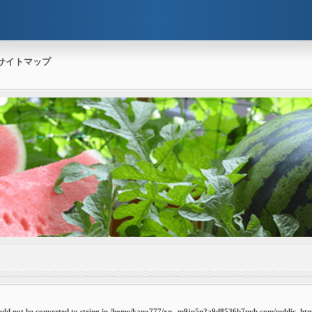
サイトマップ
uld not be converted to string in
/home/kano777/xn--m9jp5n2a9d8536b7pvb.com/public_htm