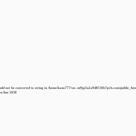
uld not be converted to string in
/home/kano777/xn--m9jp5n2a9d8536b7pvb.com/public_htm
n line
1038