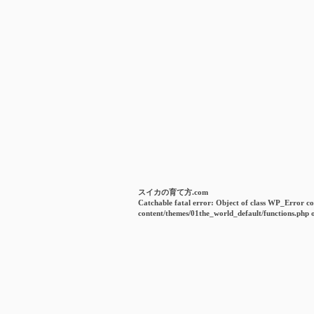
スイカの育て方.com
Catchable fatal error
: Object of class WP_Error co
content/themes/01the_world_default/functions.php
o