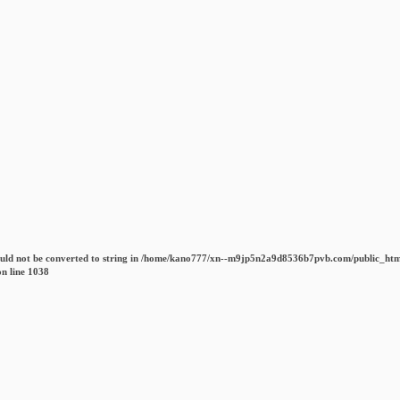
uld not be converted to string in
/home/kano777/xn--m9jp5n2a9d8536b7pvb.com/public_htm
n line
1038