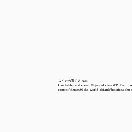
スイカの育て方.com
Catchable fatal error
: Object of class WP_Error co
content/themes/01the_world_default/functions.php
o