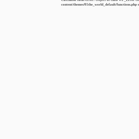
content/themes/01the_world_default/functions.php
o