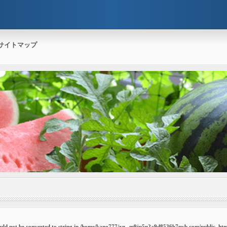
サイトマップ
uld not be converted to string in
/home/kano777/xn--m9jp5n2a9d8536b7pvb.com/public_htm