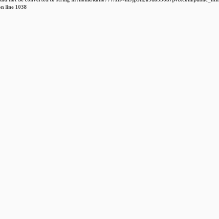
n line
1038