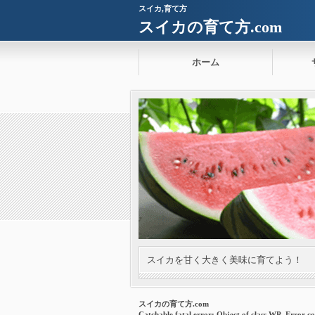
スイカ,育て方
スイカの育て方.com
ホーム
スイカを甘く大きく美味に育てよう！
スイカの育て方.com
Catchable fatal error
: Object of class WP_Error co