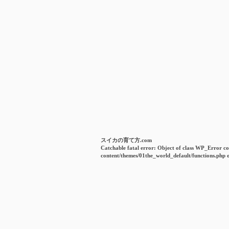
スイカの育て方.com
Catchable fatal error
: Object of class WP_Error co
content/themes/01the_world_default/functions.php
o