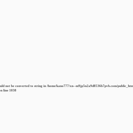
uld not be converted to string in
/home/kano777/xn--m9jp5n2a9d8536b7pvb.com/public_htm
n line
1038