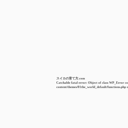
スイカの育て方.com
Catchable fatal error
: Object of class WP_Error co
content/themes/01the_world_default/functions.php
o