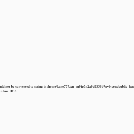
uld not be converted to string in
/home/kano777/xn--m9jp5n2a9d8536b7pvb.com/public_htm
n line
1038